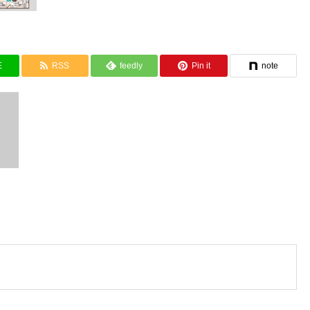
E
RSS
feedly
Pin it
note