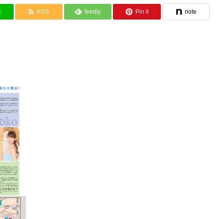
E
RSS
feedly
Pin it
note